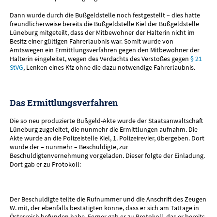
Dann wurde durch die Bußgeldstelle noch festgestellt – dies hatte
freundlicherweise bereits die Bußgeldstelle Kiel der Bußgeldstelle
Lüneburg mitgeteilt, dass der Mitbewohner der Halterin nicht im
Besitz einer gültigen Fahrerlaubnis war. Somit wurde von
Amtswegen ein Ermittlungsverfahren gegen den Mitbewohner der
Halterin eingeleitet, wegen des Verdachts des Verstoßes gegen
§ 21
StVG
, Lenken eines Kfz ohne die dazu notwendige Fahrerlaubnis.
Das Ermittlungsverfahren
Die so neu produzierte Bußgeld-Akte wurde der Staatsanwaltschaft
Lüneburg zugeleitet, die nunmehr die Ermittlungen aufnahm. Die
Akte wurde an die Polizeistelle Kiel, 1. Polizeirevier, übergeben. Dort
wurde der – nunmehr – Beschuldigte, zur
Beschuldigtenvernehmung vorgeladen. Dieser folgte der Einladung.
Dort gab er zu Protokoll:
Der Beschuldigte teilte die Rufnummer und die Anschrift des Zeugen
W. mit, der ebenfalls bestätigten könne, dass er sich am Tattage in
Österreich befunden habe. Ferner gab er zu Protokoll, das er bereits