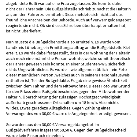
abgebildete Bulli war auf eine Frau zugelassen. Sie konnte daher
nicht der Fahrer sein. Die Bußgeldstelle schrieb zunächst die Halterin
an, um den Fahrer zu ermitteln. Diese meldete sich nicht auf das
freundliche Anschreiben der Behörde. Auch auf Verwarngeldangebot
reagierte sie nicht. Ob sie diesesSchreiben überhaupt erhalten hat,
ist nicht überliefert.
Nun musste die Bußgeldbehörde also ermitteln. Es wurde vom
Landkreis Lüneburg ein Ermittlungsauftrag an die Bußgeldstelle Kiel
erteilt. Es wurde dabei festgestellt, dass in der Wohnung der Halterin
auch noch eine männliche Person wohnte, welche somit theoretisch
der Fahrer gewesen sein konnte. In einer Studenten-WG sicherlich
nichts Ungewöhnliches. Es wurde – wie allgemein üblich – ein Foto
dieser männlichen Person, welches auch in seinem Personalausweis
enthalten ist, Teil der Bußgeldakte. Es gab eine gewisse Ähnlichkeit
zwischen dem Fahrer und dem Mitbewohner. Dieses Foto war Grund
für den Erlass eines Bußgeldbescheides gegen den Mitbewohner der
Halterin. Überschreitung der zulässigen Höchstgeschwindigkeit
außerhalb geschlossener Ortschaften um 18 km/h. Also nichts
Wildes. Etwas geradezu Alltägliches. Gegen Zahlung eines
Verwarngeldes von 30,00 € wäre die Angelegenheit erledigt gewesen.
So wurden aus den 30,00 € Verwarngeldangebot im
Bußgeldverfahren insgesamt 58,50 €. Gegen den Bußgeldbescheid
wurde kein Einspruch eingelegt.