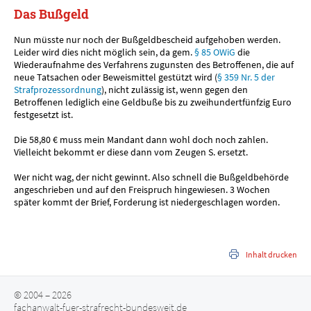
Das Bußgeld
Nun müsste nur noch der Bußgeldbescheid aufgehoben werden.
Leider wird dies nicht möglich sein, da gem.
§ 85 OWiG
die
Wiederaufnahme des Verfahrens zugunsten des Betroffenen, die auf
neue Tatsachen oder Beweismittel gestützt wird (
§ 359 Nr. 5 der
Strafprozessordnung
), nicht zulässig ist, wenn gegen den
Betroffenen lediglich eine Geldbuße bis zu zweihundertfünfzig Euro
festgesetzt ist.
Die 58,80 € muss mein Mandant dann wohl doch noch zahlen.
Vielleicht bekommt er diese dann vom Zeugen S. ersetzt.
Wer nicht wag, der nicht gewinnt. Also schnell die Bußgeldbehörde
angeschrieben und auf den Freispruch hingewiesen. 3 Wochen
später kommt der Brief, Forderung ist niedergeschlagen worden.
Inhalt drucken
© 2004 – 2026
fachanwalt-fuer-strafrecht-bundesweit.de