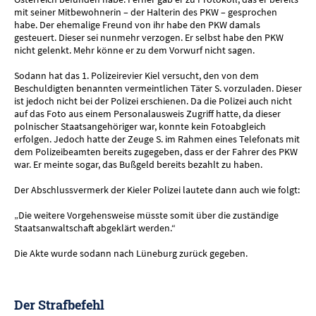
mit seiner Mitbewohnerin – der Halterin des PKW – gesprochen
habe. Der ehemalige Freund von ihr habe den PKW damals
gesteuert. Dieser sei nunmehr verzogen. Er selbst habe den PKW
nicht gelenkt. Mehr könne er zu dem Vorwurf nicht sagen.
Sodann hat das 1. Polizeirevier Kiel versucht, den von dem
Beschuldigten benannten vermeintlichen Täter S. vorzuladen. Dieser
ist jedoch nicht bei der Polizei erschienen. Da die Polizei auch nicht
auf das Foto aus einem Personalausweis Zugriff hatte, da dieser
polnischer Staatsangehöriger war, konnte kein Fotoabgleich
erfolgen. Jedoch hatte der Zeuge S. im Rahmen eines Telefonats mit
dem Polizeibeamten bereits zugegeben, dass er der Fahrer des PKW
war. Er meinte sogar, das Bußgeld bereits bezahlt zu haben.
Der Abschlussvermerk der Kieler Polizei lautete dann auch wie folgt:
„Die weitere Vorgehensweise müsste somit über die zuständige
Staatsanwaltschaft abgeklärt werden.“
Die Akte wurde sodann nach Lüneburg zurück gegeben.
Der Strafbefehl