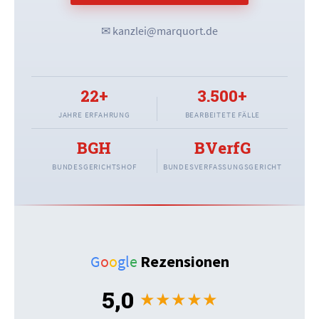
✉ kanzlei@marquort.de
22+
3.500+
JAHRE ERFAHRUNG
BEARBEITETE FÄLLE
BGH
BVerfG
BUNDESGERICHTSHOF
BUNDESVERFASSUNGSGERICHT
G
o
o
g
l
e
Rezensionen
5,0
★
★
★
★
★