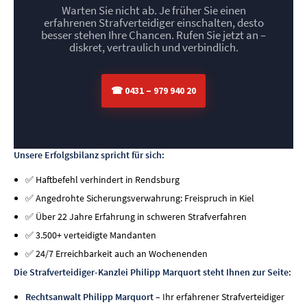
Warten Sie nicht ab. Je früher Sie einen
erfahrenen Strafverteidiger einschalten, desto
besser stehen Ihre Chancen. Rufen Sie jetzt an –
diskret, vertraulich und verbindlich.
☎ 0431 – 979 940 20
Unsere Erfolgsbilanz spricht für sich:
✅ Haftbefehl verhindert in Rendsburg
✅ Angedrohte Sicherungsverwahrung: Freispruch in Kiel
✅ Über 22 Jahre Erfahrung in schweren Strafverfahren
✅ 3.500+ verteidigte Mandanten
✅ 24/7 Erreichbarkeit auch an Wochenenden
Die Strafverteidiger-Kanzlei Philipp Marquort steht Ihnen zur Seite:
Rechtsanwalt Philipp Marquort
– Ihr erfahrener Strafverteidiger