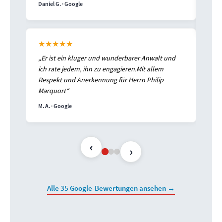
Sterne! Alles wie erwartet“
R.w. · Google
nd
‹
›
Alle 35 Google-Bewertungen ansehen →