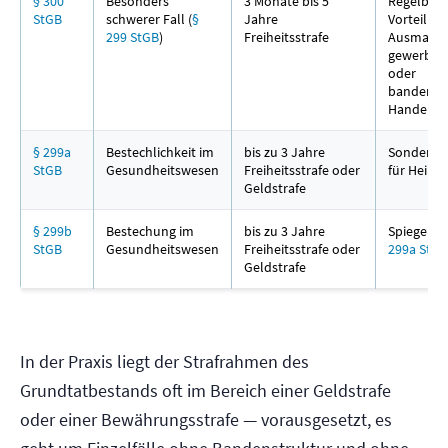
§ 300
Besonders
3 Monate bis 5
Regelbeisp
StGB
schwerer Fall (
§
Jahre
Vorteil g
299 StGB
)
Freiheitsstrafe
Ausmaßes
gewerbsm
oder
bandenmä
Handeln
§ 299a
Bestechlichkeit im
bis zu 3 Jahre
Sonderta
StGB
Gesundheitswesen
Freiheitsstrafe oder
für Heilbe
Geldstrafe
§ 299b
Bestechung im
bis zu 3 Jahre
Spiegelbil
StGB
Gesundheitswesen
Freiheitsstrafe oder
299a StGB
Geldstrafe
In der Praxis liegt der Strafrahmen des
Grundtatbestands oft im Bereich einer Geldstrafe
oder einer Bewährungsstrafe — vorausgesetzt, es