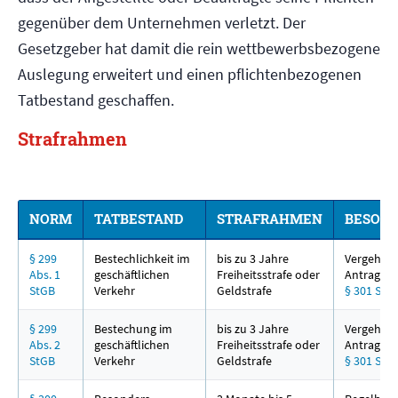
gegenüber dem Unternehmen verletzt. Der
Gesetzgeber hat damit die rein wettbewerbsbezogene
Auslegung erweitert und einen pflichtenbezogenen
Tatbestand geschaffen.
Strafrahmen
NORM
TATBESTAND
STRAFRAHMEN
BESOND
§ 299
Bestechlichkeit im
bis zu 3 Jahre
Vergehen,
Abs. 1
geschäftlichen
Freiheitsstrafe oder
Antragsde
StGB
Verkehr
Geldstrafe
§ 301 StG
§ 299
Bestechung im
bis zu 3 Jahre
Vergehen,
Abs. 2
geschäftlichen
Freiheitsstrafe oder
Antragsde
StGB
Verkehr
Geldstrafe
§ 301 StG