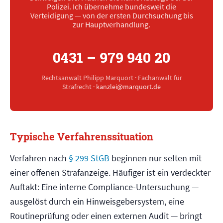
Polizei. Ich übernehme bundesweit die
Verteidigung — von der ersten Durchsuchung bis
zur Hauptverhandlung.
0431 – 979 940 20
Rechtsanwalt Philipp Marquort · Fachanwalt für
Strafrecht ·
kanzlei@marquort.de
Typische Verfahrenssituation
Verfahren nach
§ 299 StGB
beginnen nur selten mit
einer offenen Strafanzeige. Häufiger ist ein verdeckter
Auftakt: Eine interne Compliance-Untersuchung —
ausgelöst durch ein Hinweisgebersystem, eine
Routineprüfung oder einen externen Audit — bringt