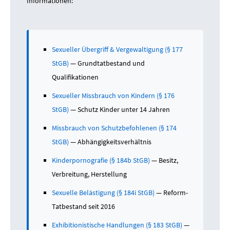
weiterleiten oder behalten, obwohl Sie den
Informationen:
Historien und KI-Cache-Dateien inzwischen
Inhalt erkannt haben. Der richtige Weg bei
routinemäßig aus.
einem solchen Fund: Bild sofort aus der Galerie
löschen, aus dem Chat entfernen, die Gruppe
Sexueller Übergriff & Vergewaltigung (§ 177
verlassen – und im Zweifel einen Fachanwalt für
StGB)
— Grundtatbestand und
Strafrecht um Rat fragen, ob eine Selbstanzeige
sinnvoll ist.
Qualifikationen
Sexueller Missbrauch von Kindern (§ 176
StGB)
— Schutz Kinder unter 14 Jahren
Missbrauch von Schutzbefohlenen (§ 174
StGB)
— Abhängigkeitsverhältnis
Kinderpornografie (§ 184b StGB)
— Besitz,
Verbreitung, Herstellung
Sexuelle Belästigung (§ 184i StGB)
— Reform-
Tatbestand seit 2016
Exhibitionistische Handlungen (§ 183 StGB)
—