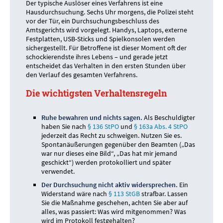
Der typische Auslöser eines Verfahrens ist eine
Hausdurchsuchung. Sechs Uhr morgens, die Polizei steht
vor der Tür, ein Durchsuchungsbeschluss des
Amtsgerichts wird vorgelegt. Handys, Laptops, externe
Festplatten, USB-Sticks und Spielkonsolen werden
sichergestellt. Für Betroffene ist dieser Moment oft der
schockierendste ihres Lebens – und gerade jetzt
entscheidet das Verhalten in den ersten Stunden über
den Verlauf des gesamten Verfahrens.
Die wichtigsten Verhaltensregeln
Ruhe bewahren und nichts sagen.
Als Beschuldigter
haben Sie nach
§ 136 StPO
und
§ 163a Abs. 4 StPO
jederzeit das Recht zu schweigen. Nutzen Sie es.
Spontanäußerungen gegenüber den Beamten („Das
war nur dieses eine Bild“, „Das hat mir jemand
geschickt“) werden protokolliert und später
verwendet.
Der Durchsuchung nicht aktiv widersprechen.
Ein
Widerstand wäre nach
§ 113 StGB
strafbar. Lassen
Sie die Maßnahme geschehen, achten Sie aber auf
alles, was passiert: Was wird mitgenommen? Was
wird im Protokoll festgehalten?