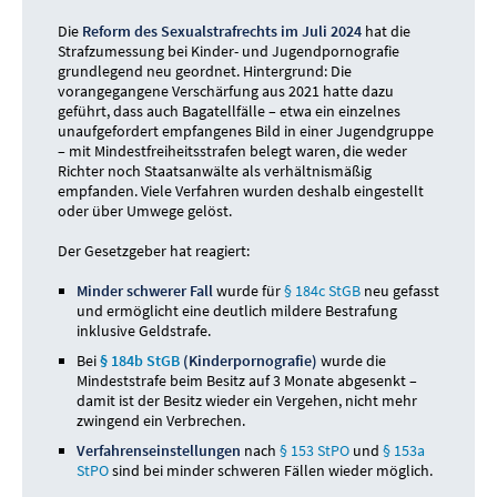
Die
Reform des Sexualstrafrechts im Juli 2024
hat die
Strafzumessung bei Kinder- und Jugendpornografie
grundlegend neu geordnet. Hintergrund: Die
vorangegangene Verschärfung aus 2021 hatte dazu
geführt, dass auch Bagatellfälle – etwa ein einzelnes
unaufgefordert empfangenes Bild in einer Jugendgruppe
– mit Mindestfreiheitsstrafen belegt waren, die weder
Richter noch Staatsanwälte als verhältnismäßig
empfanden. Viele Verfahren wurden deshalb eingestellt
oder über Umwege gelöst.
Der Gesetzgeber hat reagiert:
Minder schwerer Fall
wurde für
§ 184c StGB
neu gefasst
und ermöglicht eine deutlich mildere Bestrafung
inklusive Geldstrafe.
Bei
§ 184b StGB
(Kinderpornografie)
wurde die
Mindeststrafe beim Besitz auf 3 Monate abgesenkt –
damit ist der Besitz wieder ein Vergehen, nicht mehr
zwingend ein Verbrechen.
Verfahrenseinstellungen
nach
§ 153 StPO
und
§ 153a
StPO
sind bei minder schweren Fällen wieder möglich.