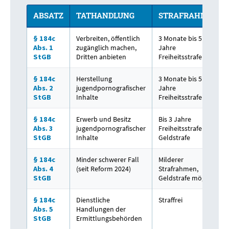
ABSATZ
TATHANDLUNG
STRAFRAHMEN
§ 184c
Verbreiten, öffentlich
3 Monate bis 5
Abs. 1
zugänglich machen,
Jahre
StGB
Dritten anbieten
Freiheitsstrafe
§ 184c
Herstellung
3 Monate bis 5
Abs. 2
jugendpornografischer
Jahre
StGB
Inhalte
Freiheitsstrafe
§ 184c
Erwerb und Besitz
Bis 3 Jahre
Abs. 3
jugendpornografischer
Freiheitsstrafe oder
StGB
Inhalte
Geldstrafe
§ 184c
Minder schwerer Fall
Milderer
Abs. 4
(seit Reform 2024)
Strafrahmen,
StGB
Geldstrafe möglich
§ 184c
Dienstliche
Straffrei
Abs. 5
Handlungen der
StGB
Ermittlungsbehörden