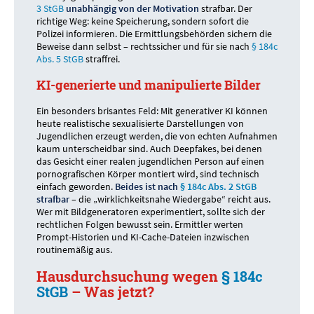
3 StGB
unabhängig von der Motivation
strafbar. Der
richtige Weg: keine Speicherung, sondern sofort die
Polizei informieren. Die Ermittlungsbehörden sichern die
Beweise dann selbst – rechtssicher und für sie nach
§ 184c
Abs. 5 StGB
straffrei.
KI-generierte und manipulierte Bilder
Ein besonders brisantes Feld: Mit generativer KI können
heute realistische sexualisierte Darstellungen von
Jugendlichen erzeugt werden, die von echten Aufnahmen
kaum unterscheidbar sind. Auch Deepfakes, bei denen
das Gesicht einer realen jugendlichen Person auf einen
pornografischen Körper montiert wird, sind technisch
einfach geworden.
Beides ist nach
§ 184c Abs. 2 StGB
strafbar
– die „wirklichkeitsnahe Wiedergabe“ reicht aus.
Wer mit Bildgeneratoren experimentiert, sollte sich der
rechtlichen Folgen bewusst sein. Ermittler werten
Prompt-Historien und KI-Cache-Dateien inzwischen
routinemäßig aus.
Hausdurchsuchung wegen
§ 184c
StGB
– Was jetzt?