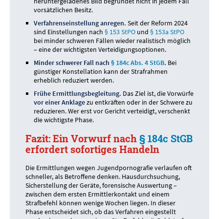
heruntergeladenes Bild begründet nicht in jedem Fall
vorsätzlichen Besitz.
Verfahrenseinstellung anregen.
Seit der Reform 2024
sind Einstellungen nach
§ 153 StPO
und
§ 153a StPO
bei minder schweren Fällen wieder realistisch möglich
– eine der wichtigsten Verteidigungsoptionen.
Minder schwerer Fall nach
§ 184c Abs. 4 StGB
.
Bei
günstiger Konstellation kann der Strafrahmen
erheblich reduziert werden.
Frühe Ermittlungsbegleitung.
Das Ziel ist, die Vorwürfe
vor einer Anklage
zu entkräften oder in der Schwere zu
reduzieren. Wer erst vor Gericht verteidigt, verschenkt
die wichtigste Phase.
Fazit: Ein Vorwurf nach
§ 184c StGB
erfordert sofortiges Handeln
Die Ermittlungen wegen Jugendpornografie verlaufen oft
schneller, als Betroffene denken. Hausdurchsuchung,
Sicherstellung der Geräte, forensische Auswertung –
zwischen dem ersten Ermittlerkontakt und einem
Strafbefehl können wenige Wochen liegen. In dieser
Phase entscheidet sich, ob das Verfahren eingestellt