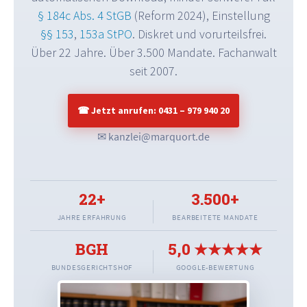
§ 184c Abs. 4 StGB
(Reform 2024), Einstellung
§§ 153
,
153a StPO
. Diskret und vorurteilsfrei.
Über 22 Jahre. Über 3.500 Mandate. Fachanwalt
seit 2007.
☎ Jetzt anrufen: 0431 – 979 940 20
✉ kanzlei@marquort.de
22+
3.500+
JAHRE ERFAHRUNG
BEARBEITETE MANDATE
BGH
5,0 ★★★★★
BUNDESGERICHTSHOF
GOOGLE-BEWERTUNG