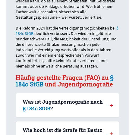
werden kann, ob es zu einem Strafbefehl mit Geldstrafe
kommt oder ob Anklage erhoben wird. Wer früh einen
Fachanwalt einschaltet, sichert sich alle
Gestaltungsspielräume – wer wartet, verliert sie.
Die Reform 2024 hat die Verteidigungsmöglichkeiten bei
§
184c StGB
deutlich verbessert. Der wiedereingeführte
minder schwere Fall, die Möglichkeit der Einstellung und
die differenzierte Strafzumessung machen jede
individuelle Verteidigung wertvoller als in den Jahren
zuvor. Wer mit einem entsprechenden Vorwurf
konfrontiert ist, sollte keine Minute verlieren – und
niemals ohne anwaltliche Beratung aussagen.
Häufig gestellte Fragen (FAQ) zu
§
184c StGB
und Jugendpornografie
Was ist Jugendpornografie nach
§ 184c StGB
?
Jugendpornografie umfasst sexuelle
Darstellungen von Personen zwischen 14 und 17
Wie hoch ist die Strafe für Besitz