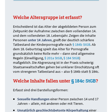
Welche Altersgruppe ist erfasst?
Entscheidend ist das Alter der abgebildeten Person zum
Zeitpunkt der Aufnahme: zwischen dem vollendeten 14.
und dem vollendeten 18. Lebensjahr. Zeigen die Inhalte
Personen
unter 14 Jahren
, greift der deutlich schärfere
Tatbestand der Kinderpornografie nach
§ 184b StGB
. Ab
dem 18. Geburtstag spielt das Alter für Pornografie
grundsätzlich keine Rolle mehr – dann sind allgemeine
Regeln (Einwilligung,
§ 201a StGB
,
§ 184 StGB
)
maßgeblich. Die Abgrenzung ist in der Praxis schwierig:
Staatsanwaltschaften gehen bei unklarer Einschätzung oft
vom strengeren Tatbestand aus – also § 184b statt § 184c.
Welche Inhalte fallen unter
§ 184c StGB
?
Erfasst sind drei Darstellungsformen:
Sexuelle Handlungen
einer Person zwischen 14 und 17
Jahren – allein, mit anderen oder mit Tieren.
Unnatürlich geschlechtsbetonte Körperhaltung
einer