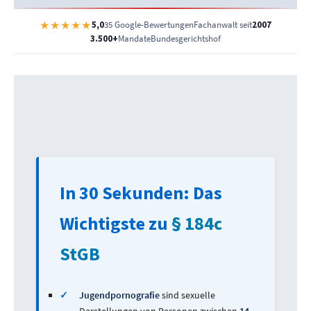
★★★★★
5,0
35 Google-Bewertungen
Fachanwalt seit
2007
3.500+
Mandate
Bundesgerichtshof
In 30 Sekunden: Das
Wichtigste zu
§ 184c
StGB
✓
Jugendpornografie
sind sexuelle