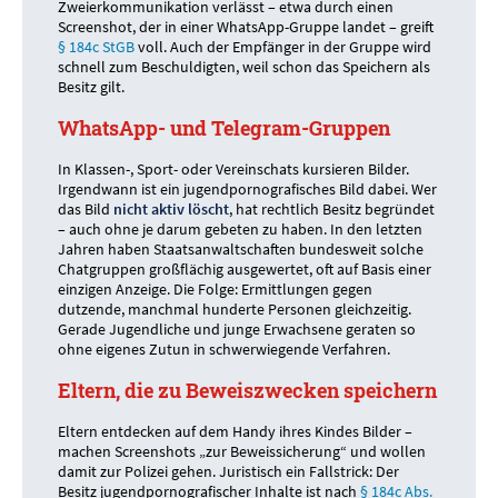
Zweierkommunikation verlässt – etwa durch einen
Screenshot, der in einer WhatsApp-Gruppe landet – greift
§ 184c StGB
voll. Auch der Empfänger in der Gruppe wird
schnell zum Beschuldigten, weil schon das Speichern als
Besitz gilt.
WhatsApp- und Telegram-Gruppen
In Klassen-, Sport- oder Vereinschats kursieren Bilder.
Irgendwann ist ein jugendpornografisches Bild dabei. Wer
das Bild
nicht aktiv löscht
, hat rechtlich Besitz begründet
– auch ohne je darum gebeten zu haben. In den letzten
Jahren haben Staatsanwaltschaften bundesweit solche
Chatgruppen großflächig ausgewertet, oft auf Basis einer
einzigen Anzeige. Die Folge: Ermittlungen gegen
dutzende, manchmal hunderte Personen gleichzeitig.
Gerade Jugendliche und junge Erwachsene geraten so
ohne eigenes Zutun in schwerwiegende Verfahren.
Eltern, die zu Beweiszwecken speichern
Eltern entdecken auf dem Handy ihres Kindes Bilder –
machen Screenshots „zur Beweissicherung“ und wollen
damit zur Polizei gehen. Juristisch ein Fallstrick: Der
Besitz jugendpornografischer Inhalte ist nach
§ 184c Abs.