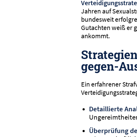
Verteidigungsstrate
Jahren auf Sexualst
bundesweit erfolgre
Gutachten weiß er g
ankommt.
Strategie
gegen-Aus
Ein erfahrener Stra
Verteidigungsstrate
Detaillierte An
Ungereimtheite
Überprüfung de