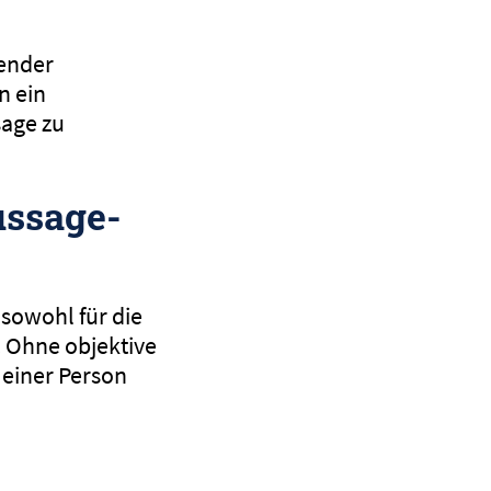
dender
n ein
sage zu
ussage-
 sowohl für die
. Ohne objektive
 einer Person