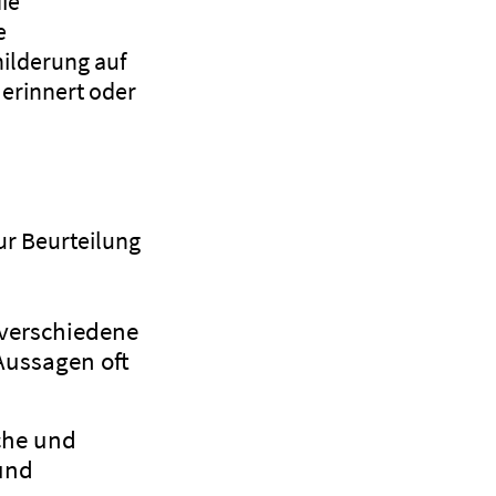
die
e
ilderung auf
 erinnert oder
ur Beurteilung
 verschiedene
Aussagen oft
iche und
und