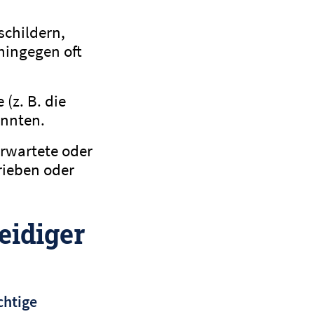
schildern,
hingegen oft
 (z. B. die
önnten.
erwartete oder
rieben oder
eidiger
chtige