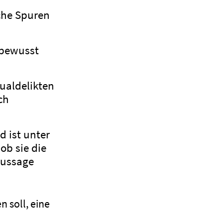
che Spuren
nbewusst
xualdelikten
ch
d ist unter
ob sie die
Aussage
 soll, eine