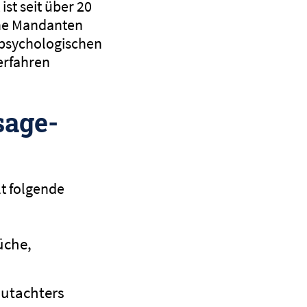
st seit über 20
iche Mandanten
epsychologischen
erfahren
sage-
lt folgende
üche,
Gutachters