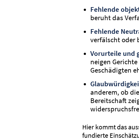
Fehlende objekt
beruht das Verf
Fehlende Neutr
verfälscht oder 
Vorurteile und 
neigen Gerichte
Geschädigten eh
Glaubwürdigkei
anderem, ob die 
Bereitschaft ze
widerspruchsfrei
Hier kommt das auss
fundierte Einschätz