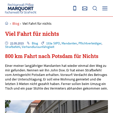
›
Blog
›
Viel Fahrt für nichts
Viel Fahrt für nichts
22.05.2015
Blog
153a StPO
,
Mandanten
,
Pflichtverteidiger
,
Strafbefehl
,
Verhandlunsunfähigkeit
800 km Fahrt nach Potsdam für Nichts
Einer meiner langjähriger Mandanten hat wieder einmal den Weg zu
mir gefunden. Nennen wir ihn John Doe. Er hat einen Strafbefehl
vom Amtsgericht Potsdam erhalten. Vorwurf: Verdacht des Betruges
und der Unterschlagung. Er soll eine Wohnung gemietet und die
letzten 3 Mieten nicht gezahlt haben. Ferner sollen beim Umzug ein
Tisch und ein paar Stühle des Vermieters abhanden gekommen sein.