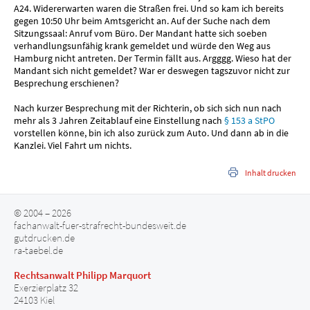
A24. Widererwarten waren die Straßen frei. Und so kam ich bereits
gegen 10:50 Uhr beim Amtsgericht an. Auf der Suche nach dem
Sitzungssaal: Anruf vom Büro. Der Mandant hatte sich soeben
verhandlungsunfähig krank gemeldet und würde den Weg aus
Hamburg nicht antreten. Der Termin fällt aus. Argggg. Wieso hat der
Mandant sich nicht gemeldet? War er deswegen tagszuvor nicht zur
Besprechung erschienen?
Nach kurzer Besprechung mit der Richterin, ob sich sich nun nach
mehr als 3 Jahren Zeitablauf eine Einstellung nach
§ 153 a StPO
vorstellen könne, bin ich also zurück zum Auto. Und dann ab in die
Kanzlei. Viel Fahrt um nichts.
Inhalt drucken
© 2004 – 2026
fachanwalt-fuer-strafrecht-bundesweit.de
gutdrucken.de
ra-taebel.de
Rechtsanwalt Philipp Marquort
Exerzierplatz 32
24103 Kiel