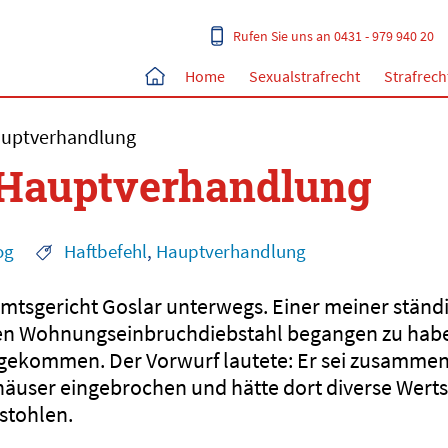
Rufen Sie uns an 0431 - 979 940 20
Home
Sexualstrafrecht
Strafrech
auptverhandlung
 Hauptverhandlung
og
Haftbefehl
,
Hauptverhandlung
Amtsgericht Goslar unterwegs. Einer meiner stän
nen Wohnungseinbruchdiebstahl begangen zu habe
gekommen. Der Vorwurf lautete: Er sei zusammen 
äuser eingebrochen und hätte dort diverse Wert
stohlen.