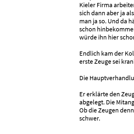
Kieler Firma arbeit
sich dann aber ja a
man ja so. Und da hä
schon hinbekommen.
würde ihn hier scho
Endlich kam der Kol
erste Zeuge sei kra
Die Hauptverhandlu
Er erklärte den Zeu
abgelegt. Die Mitan
Ob die Zeugen denn 
schwer.