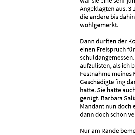
war sie eine sehr j
Angeklagten aus. 3 
die andere bis dahin
wohlgemerkt.
Dann durften der Ko
einen Freispruch für
schuldangemessen. 
aufzulisten, als ich
Festnahme meines M
Geschädigte fing da
hatte. Sie hätte auc
gerügt. Barbara Sali
Mandant nun doch ei
dann doch schon ver
Nur am Rande bemerk