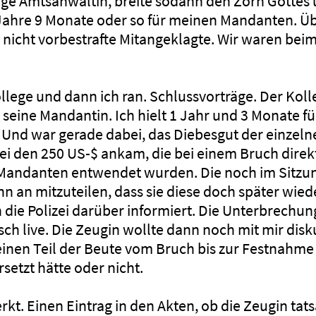
unge Amtsanwältin, breite sodann den Zorn Gottes 
Jahre 9 Monate oder so für meinen Mandanten. Üb
 nicht vorbestrafte Mitangeklagte. Wir waren beim
llege und dann ich ran. Schlussvorträge. Der Kol
 seine Mandantin. Ich hielt 1 Jahr und 3 Monate fü
Und war gerade dabei, das Diebesgut der einzeln
 bei den 250 US-$ ankam, die bei einem Bruch direk
andanten entwendet wurden. Die noch im Sitzun
nn an mitzuteilen, dass sie diese doch später wie
h die Polizei darüber informiert. Die Unterbrechu
sch live. Die Zeugin wollte dann noch mit mir dis
nen Teil der Beute vom Bruch bis zur Festnahme 
setzt hätte oder nicht.
t. Einen Eintrag in den Akten, ob die Zeugin tat