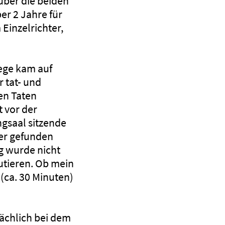
über die beiden
er 2 Jahre für
 Einzelrichter,
lege kam auf
r tat- und
en Taten
t vor der
gsaal sitzende
der gefunden
ng wurde nicht
kutieren. Ob mein
(ca. 30 Minuten)
sächlich bei dem