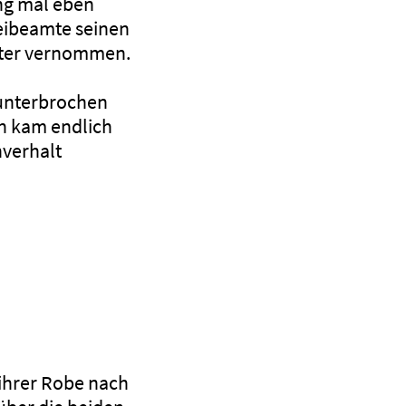
ng mal eben
eibeamte seinen
iter vernommen.
 unterbrochen
nn kam endlich
hverhalt
 ihrer Robe nach