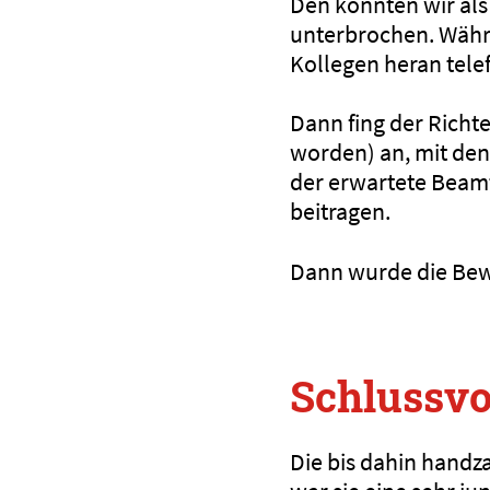
Den könnten wir al
unterbrochen. Währ
Kollegen heran tel
Dann fing der Richt
worden) an, mit den
der erwartete Beamt
beitragen.
Dann wurde die Be
Schlussvo
Die bis dahin handz