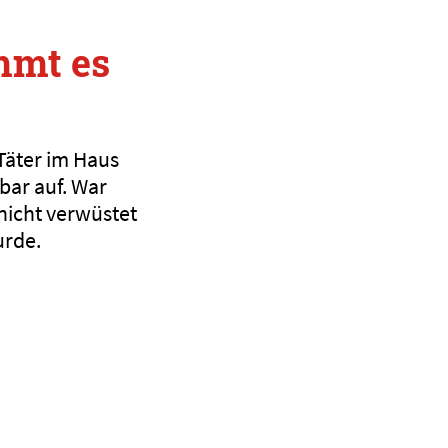
mmt es
 Täter im Haus
bar auf. War
nicht verwüstet
urde.