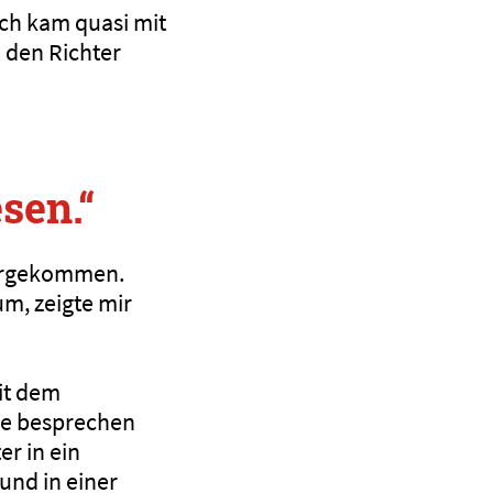
ch kam quasi mit
m den Richter
sen.“
dergekommen.
um, zeigte mir
it dem
ie besprechen
er in ein
 und in einer