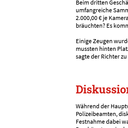
Beim dritten Geschäd
umfangreiche Samml
2.000,00 € je Kamer
bräuchten? Es kommt
Einige Zeugen wurde
mussten hinten Plat
sagte der Richter z
Diskussio
Während der Hauptv
Polizeibeamten, dis
Festnahme dabei war