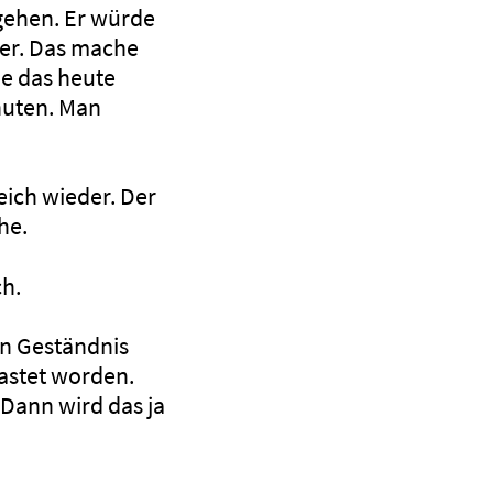
 gehen. Er würde
ger. Das mache
de das heute
nuten. Man
eich wieder. Der
he.
h.
in Geständnis
lastet worden.
Dann wird das ja