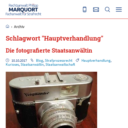
›
Archiv
Schlagwort "Hauptverhandlung"
Die fotografierte Staatsanwältin
10.10.2017
Blog
,
Strafprozessrecht
Hauptverhandlung
,
Kurioses
,
Staatsanwältin
,
Staatsanwaltschaft