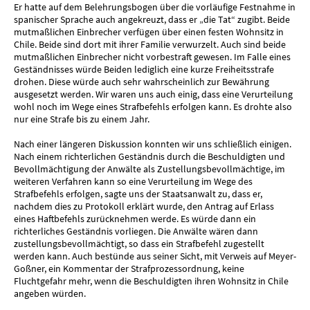
Er hatte auf dem Belehrungsbogen über die vorläufige Festnahme in
spanischer Sprache auch angekreuzt, dass er „die Tat“ zugibt. Beide
mutmaßlichen Einbrecher verfügen über einen festen Wohnsitz in
Chile. Beide sind dort mit ihrer Familie verwurzelt. Auch sind beide
mutmaßlichen Einbrecher nicht vorbestraft gewesen. Im Falle eines
Geständnisses würde Beiden lediglich eine kurze Freiheitsstrafe
drohen. Diese würde auch sehr wahrscheinlich zur Bewährung
ausgesetzt werden. Wir waren uns auch einig, dass eine Verurteilung
wohl noch im Wege eines Strafbefehls erfolgen kann. Es drohte also
nur eine Strafe bis zu einem Jahr.
Nach einer längeren Diskussion konnten wir uns schließlich einigen.
Nach einem richterlichen Geständnis durch die Beschuldigten und
Bevollmächtigung der Anwälte als Zustellungsbevollmächtige, im
weiteren Verfahren kann so eine Verurteilung im Wege des
Strafbefehls erfolgen, sagte uns der Staatsanwalt zu, dass er,
nachdem dies zu Protokoll erklärt wurde, den Antrag auf Erlass
eines Haftbefehls zurücknehmen werde. Es würde dann ein
richterliches Geständnis vorliegen. Die Anwälte wären dann
zustellungsbevollmächtigt, so dass ein Strafbefehl zugestellt
werden kann. Auch bestünde aus seiner Sicht, mit Verweis auf Meyer-
Goßner, ein Kommentar der Strafprozessordnung, keine
Fluchtgefahr mehr, wenn die Beschuldigten ihren Wohnsitz in Chile
angeben würden.