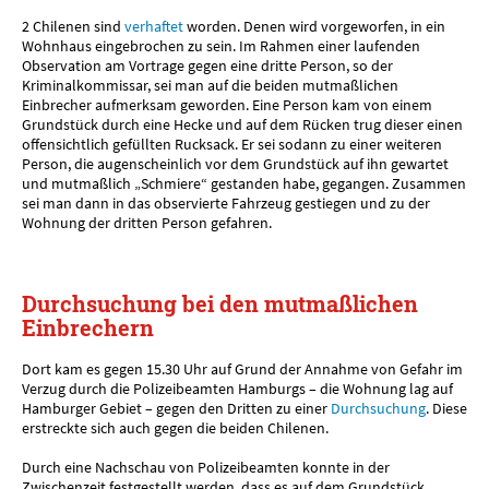
2 Chilenen sind
verhaftet
worden. Denen wird vorgeworfen, in ein
Wohnhaus eingebrochen zu sein. Im Rahmen einer laufenden
Observation am Vortrage gegen eine dritte Person, so der
Kriminalkommissar, sei man auf die beiden mutmaßlichen
Einbrecher aufmerksam geworden. Eine Person kam von einem
Grundstück durch eine Hecke und auf dem Rücken trug dieser einen
offensichtlich gefüllten Rucksack. Er sei sodann zu einer weiteren
Person, die augenscheinlich vor dem Grundstück auf ihn gewartet
und mutmaßlich „Schmiere“ gestanden habe, gegangen. Zusammen
sei man dann in das observierte Fahrzeug gestiegen und zu der
Wohnung der dritten Person gefahren.
Durchsuchung bei den mutmaßlichen
Einbrechern
Dort kam es gegen 15.30 Uhr auf Grund der Annahme von Gefahr im
Verzug durch die Polizeibeamten Hamburgs – die Wohnung lag auf
Hamburger Gebiet – gegen den Dritten zu einer
Durchsuchung
. Diese
erstreckte sich auch gegen die beiden Chilenen.
Durch eine Nachschau von Polizeibeamten konnte in der
Zwischenzeit festgestellt werden, dass es auf dem Grundstück