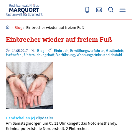
›
Blog
›
Einbrecher wieder auf freiem Fuß
Einbrecher wieder auf freiem Fuß
14.05.2017
Blog
Einbruch
,
Ermittlungsverfahren
,
Geständnis
,
Haftbefehl
,
Untersuchungshaft
,
Vorführung
,
Wohnungseinbruchdiebstahl
Handschellen (c)
clipdealer
Am Samstagmorgen um 05.11 Uhr klingelt das Notdiensthandy.
Kriminalpolizeistelle Norderstedt. 2 Einbrecher.