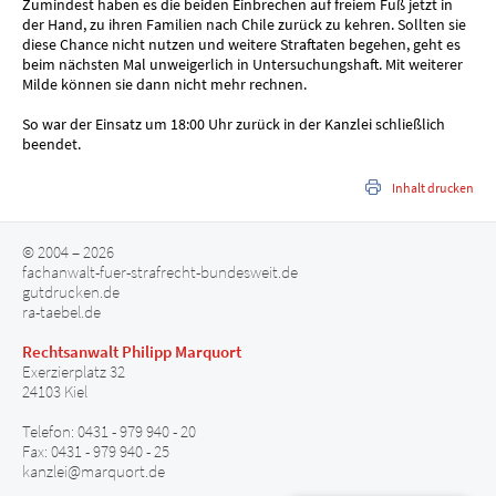
Zumindest haben es die beiden Einbrechen auf freiem Fuß jetzt in
der Hand, zu ihren Familien nach Chile zurück zu kehren. Sollten sie
diese Chance nicht nutzen und weitere Straftaten begehen, geht es
beim nächsten Mal unweigerlich in Untersuchungshaft. Mit weiterer
Milde können sie dann nicht mehr rechnen.
So war der Einsatz um 18:00 Uhr zurück in der Kanzlei schließlich
beendet.
Inhalt drucken
© 2004 – 2026
fachanwalt-fuer-strafrecht-bundesweit.de
gutdrucken.de
ra-taebel.de
Rechtsanwalt Philipp Marquort
Exerzierplatz 32
24103 Kiel
Telefon: 0431 - 979 940 - 20
Fax: 0431 - 979 940 - 25
kanzlei@marquort.de