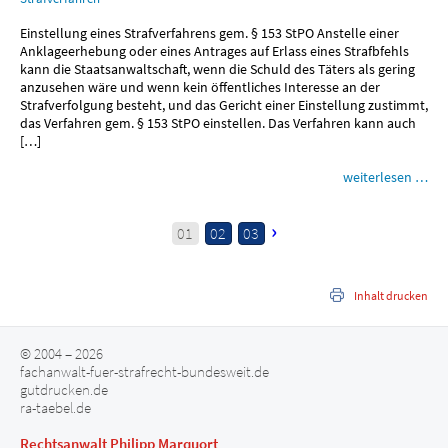
Einstellung eines Strafverfahrens gem. § 153 StPO Anstelle einer
Anklageerhebung oder eines Antrages auf Erlass eines Strafbfehls
kann die Staatsanwaltschaft, wenn die Schuld des Täters als gering
anzusehen wäre und wenn kein öffentliches Interesse an der
Strafverfolgung besteht, und das Gericht einer Einstellung zustimmt,
das Verfahren gem. § 153 StPO einstellen. Das Verfahren kann auch
[…]
weiterlesen …
›
01
02
03
Inhalt drucken
© 2004 – 2026
fachanwalt-fuer-strafrecht-bundesweit.de
gutdrucken.de
ra-taebel.de
Rechtsanwalt Philipp Marquort