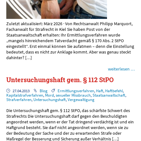
Zuletzt aktualisiert: März 2026 · Von Rechtsanwalt Philipp Marquort,
Fachanwalt für Strafrecht in Kiel Sie haben Post von der
Staatsanwaltschaft erhalten: Ihr Ermittlungsverfahren wurde
„mangels hinreichendem Tatverdacht gemäß § 170 Abs. 2 StPO
eingestellt“. Erst einmal können Sie aufatmen – denn die Einstellung
bedeutet, dass es nicht zur Anklage kommt. Aber was genau steckt
dahinter? […]
weiterlesen …
Untersuchungshaft gem. § 112 StPO
27.04.2013
Blog
Ermittlungsverfahren
,
Haft
,
Haftbefehl
,
Kapitalstrafverfahren
,
Mord
,
sexueller Missbrauch
,
Staatsanwaltschaft
,
Strafverfahren
,
Untersuchungshaft
,
Vergewaltigung
Die Untersuchungshaft gem. § 112 StPO, das schärfste Schwert des
Strafrechts Die Untersuchungshaft darf gegen den Beschuldigten
angeordnet werden, wenn er der Tat dringend verdächtig ist und ein
Haftgrund besteht. Sie darf nicht angeordnet werden, wenn sie zu
der Bedeutung der Sache und der zu erwartenden Strafe oder
Maßregel der Besserung und Sicherung außer Verhältnis […]