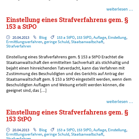
weiterlesen …
Einstellung eines Strafverfahrens gem. §
153 a StPO
20.04.2013
Blog
153 a StPO
,
153 StPO
,
Auflage
,
Einstellung
,
Ermittlungsverfahren
,
geringe Schuld
,
Staatsanwaltschaft
,
Strafverfahren
Einstellung eines Strafverfahrens gem. § 153 a StPO Erachtet die
Staatsanwaltschaft den ermittelten Sachverhalt als stichhaltig und
bejaht einen hinreichenden Tatverdacht, kann das Verfahren mit
Zustimmung des Beschuldigten und des Gerichts auf Antrag der
Staatsanwaltschaft gem. § 153 a StPO eingestellt werden, wenn dem
Beschuldigten Auflagen und Weisung erteilt werden können, die
geeignet sind, das […]
weiterlesen …
Einstellung eines Strafverfahrens gem. §
153 StPO
20.04.2013
Blog
153 a StPO
,
153 StPO
,
Auflage
,
Einstellung
,
Ermittlungsverfahren
,
geringe Schuld
,
Staatsanwaltschaft
,
Strafverfahren