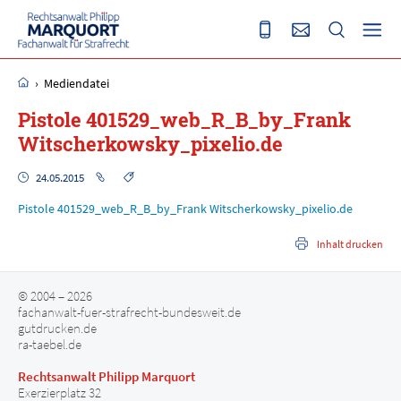
›
Mediendatei
Pistole 401529_web_R_B_by_Frank
Witscherkowsky_pixelio.de
24.05.2015
Pistole 401529_web_R_B_by_Frank Witscherkowsky_pixelio.de
Inhalt drucken
© 2004 – 2026
fachanwalt-fuer-strafrecht-bundesweit.de
gutdrucken.de
ra-taebel.de
Rechtsanwalt Philipp Marquort
Exerzierplatz 32