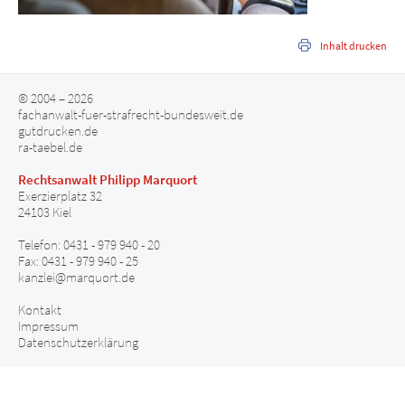
Inhalt drucken
© 2004 – 2026
fachanwalt-fuer-strafrecht-bundesweit.de
gutdrucken.de
ra-taebel.de
Rechtsanwalt Philipp Marquort
Exerzierplatz 32
24103 Kiel
Telefon: 0431 - 979 940 - 20
Fax: 0431 - 979 940 - 25
kanzlei@marquort.de
Kontakt
Impressum
Datenschutzerklärung