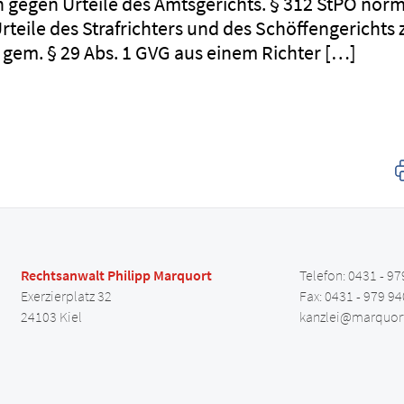
h gegen Urteile des Amtsgerichts. § 312 StPO norm
eile des Strafrichters und des Schöffengerichts z
 gem. § 29 Abs. 1 GVG aus einem Richter […]
Rechtsanwalt Philipp Marquort
Telefon: 0431 - 97
Exerzierplatz 32
Fax: 0431 - 979 94
24103 Kiel
kanzlei@marquor