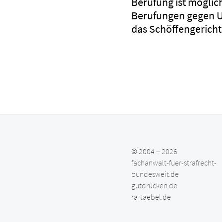
Berufung ist möglic
Berufungen gegen Urt
das Schöffengericht
© 2004 – 2026
fachanwalt-fuer-strafrecht-
bundesweit.de
gutdrucken.de
ra-taebel.de