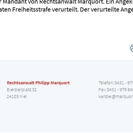
er Mandant von Rechtsanwalt Marquort. Ein Angek
en Freiheitsstrafe verurteilt. Der verurteilte An
Rechtsanwalt Philipp Marquort
Telefon: 0431 - 97
Exerzierplatz 32
Fax: 0431 - 979 94
24103 Kiel
kanzlei@marquor