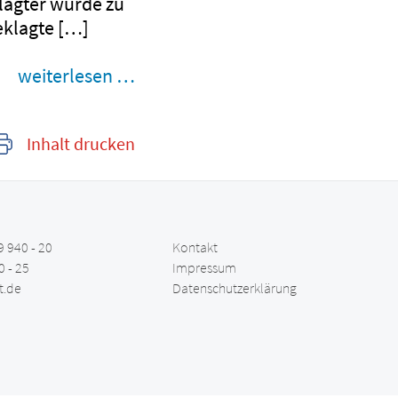
lagter wurde zu
geklagte […]
weiterlesen …
Inhalt drucken
9 940 - 20
Kontakt
0 - 25
Impressum
t.de
Datenschutzerklärung