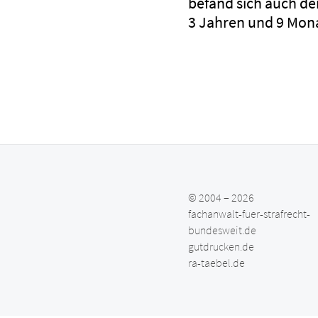
befand sich auch d
3 Jahren und 9 Monat
© 2004 – 2026
fachanwalt-fuer-strafrecht-
bundesweit.de
gutdrucken.de
ra-taebel.de