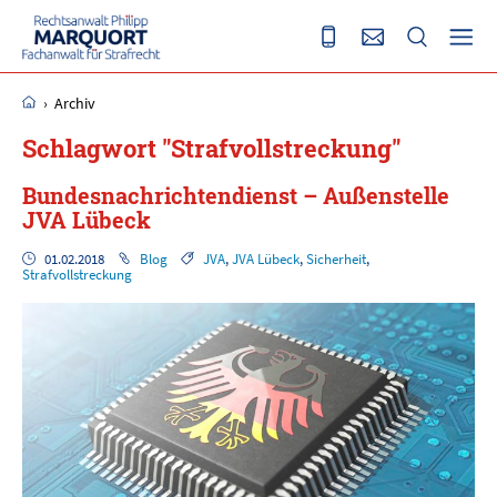
›
Archiv
Schlagwort "Strafvollstreckung"
Bundesnachrichtendienst – Außenstelle
JVA Lübeck
01.02.2018
Blog
JVA
,
JVA Lübeck
,
Sicherheit
,
Strafvollstreckung