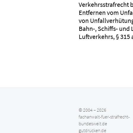
Verkehrsstrafrecht 
Entfernen vom Unfal
von Unfallverhütungs
Bahn-, Schiffs- und
Luftverkehrs, § 315 
© 2004 – 2026
fachanwalt-fuer-strafrecht-
bundesweit.de
gutdrucken.de