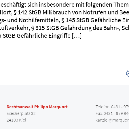
beschäftigt sich insbesondere mit folgenden The
lort, § 142 StGB Mißbrauch von Notrufen und Bee
- und Nothilfemitteln, § 145 StGB Gefährliche Ein
 Luftverkehr, § 315 StGB Gefährdung des Bahn-, Sc
a StGB Gefährliche Eingriffe […]
Rechtsanwalt Philipp Marquort
Telefon: 0431 - 97
Exerzierplatz 32
Fax: 0431 - 979 94
24103 Kiel
kanzlei@marquor