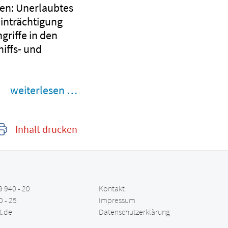
men: Unerlaubtes
inträchtigung
griffe in den
hiffs- und
weiterlesen …
Inhalt drucken
9 940 - 20
Kontakt
0 - 25
Impressum
t.de
Datenschutzerklärung