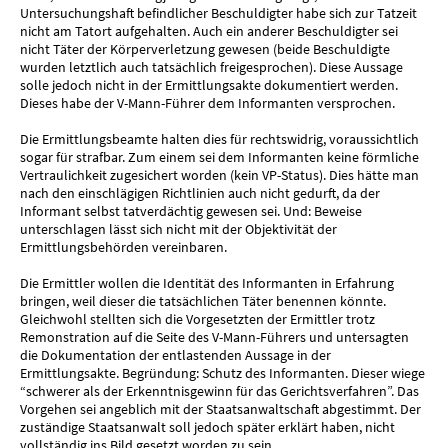
Untersuchungshaft befindlicher Beschuldigter habe sich zur Tatzeit
nicht am Tatort aufgehalten. Auch ein anderer Beschuldigter sei
nicht Täter der Körperverletzung gewesen (beide Beschuldigte
wurden letztlich auch tatsächlich freigesprochen). Diese Aussage
solle jedoch nicht in der Ermittlungsakte dokumentiert werden.
Dieses habe der V-Mann-Führer dem Informanten versprochen.
Die Ermittlungsbeamte halten dies für rechtswidrig, voraussichtlich
sogar für strafbar. Zum einem sei dem Informanten keine förmliche
Vertraulichkeit zugesichert worden (kein VP-Status). Dies hätte man
nach den einschlägigen Richtlinien auch nicht gedurft, da der
Informant selbst tatverdächtig gewesen sei. Und: Beweise
unterschlagen lässt sich nicht mit der Objektivität der
Ermittlungsbehörden vereinbaren.
Die Ermittler wollen die Identität des Informanten in Erfahrung
bringen, weil dieser die tatsächlichen Täter benennen könnte.
Gleichwohl stellten sich die Vorgesetzten der Ermittler trotz
Remonstration auf die Seite des V-Mann-Führers und untersagten
die Dokumentation der entlastenden Aussage in der
Ermittlungsakte. Begründung: Schutz des Informanten. Dieser wiege
“schwerer als der Erkenntnisgewinn für das Gerichtsverfahren”. Das
Vorgehen sei angeblich mit der Staatsanwaltschaft abgestimmt. Der
zuständige Staatsanwalt soll jedoch später erklärt haben, nicht
vollständig ins Bild gesetzt worden zu sein.