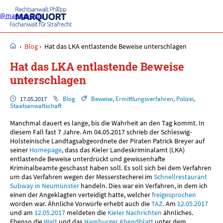
ei@marquort.de
›
Blog
›
Hat das LKA entlastende Beweise unterschlagen
Hat das LKA entlastende Beweise
unterschlagen
17.05.2017
Blog
Beweise
,
Ermittlungsverfahren
,
Polizei
,
Staatsanwaltschaft
Manchmal dauert es lange, bis die Wahrheit an den Tag kommt. In
diesem Fall fast 7 Jahre. Am 04.05.2017 schrieb der Schleswig-
Holsteinische Landtagsabgeordnete der Piraten Patrick Breyer auf
seiner
Homepage
, dass das Kieler Landeskriminalamt (LKA)
entlastende Beweise unterdrückt und gewissenhafte
Kriminalbeamte geschasst haben soll. Es soll sich bei dem Verfahren
um das Verfahren wegen der Messerstecherei im
Schnellrestaurant
Subway in Neumünster
handeln. Dies war ein Verfahren, in dem ich
einen der Angeklagten verteidigt hatte, welcher
freigesprochen
worden war. Ähnliche Vorwürfe erhebt auch die
TAZ
. Am
12.05.2017
und am
12.05.2017
meldeten die
Kieler Nachrichten
ähnliches.
Ebenso die
Welt
und das
Hamburger Abendblatt
unter dem