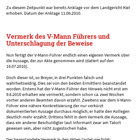
Zu diesem Zeitpunkt war bereits Anklage vor dem Landgericht Kiel
erhoben. Datum der Anklage 11.06.2010.
Vermerk des V-Mann Führers und
Unterschlagung der Beweise
Nun fertigt der V-Mann-Führer endlich einen eigenen Vermerk über
die Aussage, der zur Akte genommen wird (datiert auf den
19.07.2010).
Doch dieser ist, so Breyer, in drei Punkten falsch und
wahrheitswidrig. Dies sei von den beiden Ermittlern beanstandet
worden. Erstens hat der V-Mann-Führer den Hinweis nicht erst am
9.6.2010 erhalten wie vermerkt, sondern schon ca. zwei Wochen
vorher anderen Beamten davon erzählt. Zweitens war dem V-Mann-
Führer eine nähere Konkretisierung der nur verkürzt
dokumentierten Aussage durchaus möglich; er hatte den Kollegen
deutlich mehr erzählt. Drittens fehlt in dem Vermerk die Aussage,
dass ein anderer Beschuldigter laut Informant zwar am Tatort
gewesen sein, aber nicht zugestochen habe.
Der beanstandete Vermerk in den Akten lautet wie folgt: