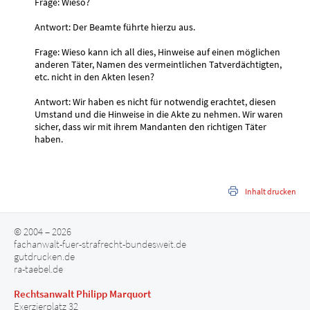
Frage: Wieso?
Antwort: Der Beamte führte hierzu aus.
Frage: Wieso kann ich all dies, Hinweise auf einen möglichen
anderen Täter, Namen des vermeintlichen Tatverdächtigten,
etc. nicht in den Akten lesen?
Antwort: Wir haben es nicht für notwendig erachtet, diesen
Umstand und die Hinweise in die Akte zu nehmen. Wir waren
sicher, dass wir mit ihrem Mandanten den richtigen Täter
haben.
Inhalt drucken
© 2004 – 2026
fachanwalt-fuer-strafrecht-bundesweit.de
gutdrucken.de
ra-taebel.de
Rechtsanwalt Philipp Marquort
Exerzierplatz 32