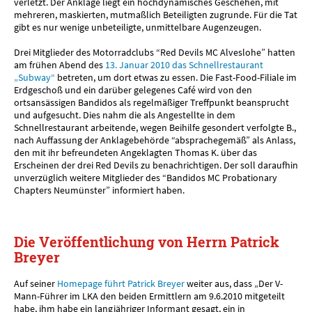
verletzt. Der Anklage liegt ein hochdynamisches Geschehen, mit
mehreren, maskierten, mutmaßlich Beteiligten zugrunde. Für die Tat
gibt es nur wenige unbeteiligte, unmittelbare Augenzeugen.
Drei Mitglieder des Motorradclubs “Red Devils MC Alveslohe” hatten
am frühen Abend des
13. Januar 2010 das Schnellrestaurant
„Subway“
betreten, um dort etwas zu essen. Die Fast-Food-Filiale im
Erdgeschoß und ein darüber gelegenes Café wird von den
ortsansässigen Bandidos als regelmäßiger Treffpunkt beansprucht
und aufgesucht. Dies nahm die als Angestellte in dem
Schnellrestaurant arbeitende, wegen Beihilfe gesondert verfolgte B.,
nach Auffassung der Anklagebehörde “absprachegemäß” als Anlass,
den mit ihr befreundeten Angeklagten Thomas K. über das
Erscheinen der drei Red Devils zu benachrichtigen. Der soll daraufhin
unverzüglich weitere Mitglieder des “Bandidos MC Probationary
Chapters Neumünster” informiert haben.
Die Veröffentlichung von Herrn Patrick
Breyer
Auf seiner
Homepage führt Patrick Breyer
weiter aus, dass „Der V-
Mann-Führer im LKA den beiden Ermittlern am 9.6.2010 mitgeteilt
habe, ihm habe ein langjähriger Informant gesagt, ein in