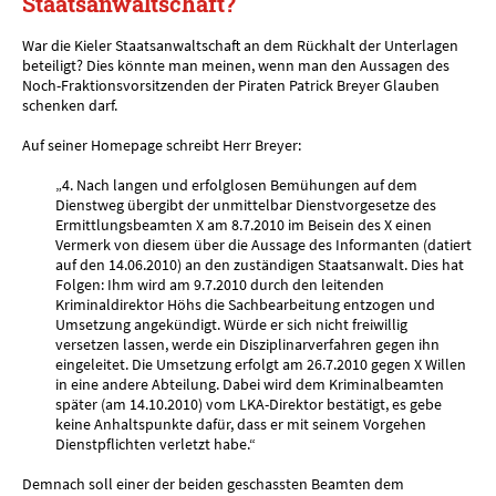
Staatsanwaltschaft?
War die Kieler Staatsanwaltschaft an dem Rückhalt der Unterlagen
beteiligt? Dies könnte man meinen, wenn man den Aussagen des
Noch-Fraktionsvorsitzenden der Piraten Patrick Breyer Glauben
schenken darf.
Auf seiner Homepage schreibt Herr Breyer:
„4. Nach langen und erfolglosen Bemühungen auf dem
Dienstweg übergibt der unmittelbar Dienstvorgesetze des
Ermittlungsbeamten X am 8.7.2010 im Beisein des X einen
Vermerk von diesem über die Aussage des Informanten (datiert
auf den 14.06.2010) an den zuständigen Staatsanwalt. Dies hat
Folgen: Ihm wird am 9.7.2010 durch den leitenden
Kriminaldirektor Höhs die Sachbearbeitung entzogen und
Umsetzung angekündigt. Würde er sich nicht freiwillig
versetzen lassen, werde ein Disziplinarverfahren gegen ihn
eingeleitet. Die Umsetzung erfolgt am 26.7.2010 gegen X Willen
in eine andere Abteilung. Dabei wird dem Kriminalbeamten
später (am 14.10.2010) vom LKA-Direktor bestätigt, es gebe
keine Anhaltspunkte dafür, dass er mit seinem Vorgehen
Dienstpflichten verletzt habe.“
Demnach soll einer der beiden geschassten Beamten dem