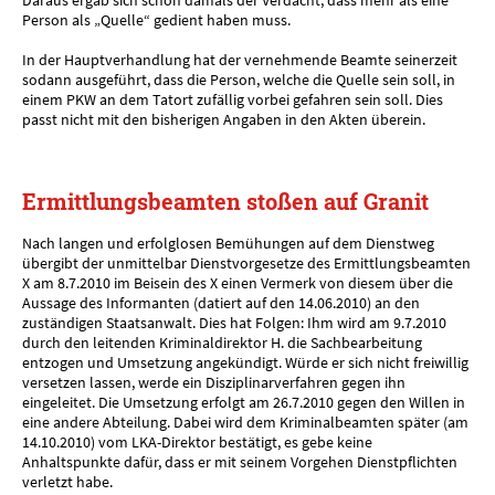
Daraus ergab sich schon damals der Verdacht, dass mehr als eine
Person als „Quelle“ gedient haben muss.
In der Hauptverhandlung hat der vernehmende Beamte seinerzeit
sodann ausgeführt, dass die Person, welche die Quelle sein soll, in
einem PKW an dem Tatort zufällig vorbei gefahren sein soll. Dies
passt nicht mit den bisherigen Angaben in den Akten überein.
Ermittlungsbeamten stoßen auf Granit
Nach langen und erfolglosen Bemühungen auf dem Dienstweg
übergibt der unmittelbar Dienstvorgesetze des Ermittlungsbeamten
X am 8.7.2010 im Beisein des X einen Vermerk von diesem über die
Aussage des Informanten (datiert auf den 14.06.2010) an den
zuständigen Staatsanwalt. Dies hat Folgen: Ihm wird am 9.7.2010
durch den leitenden Kriminaldirektor H. die Sachbearbeitung
entzogen und Umsetzung angekündigt. Würde er sich nicht freiwillig
versetzen lassen, werde ein Disziplinarverfahren gegen ihn
eingeleitet. Die Umsetzung erfolgt am 26.7.2010 gegen den Willen in
eine andere Abteilung. Dabei wird dem Kriminalbeamten später (am
14.10.2010) vom LKA-Direktor bestätigt, es gebe keine
Anhaltspunkte dafür, dass er mit seinem Vorgehen Dienstpflichten
verletzt habe.