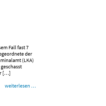
em Fall fast 7
abgeordnete der
riminalamt (LKA)
 geschasst
r […]
weiterlesen …